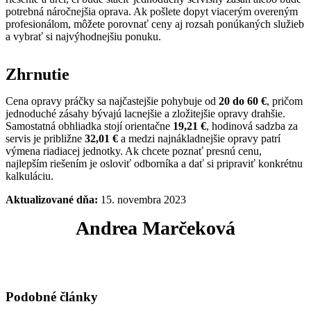
potrebná náročnejšia oprava. Ak pošlete dopyt viacerým overeným
profesionálom, môžete porovnať ceny aj rozsah ponúkaných služieb
a vybrať si najvýhodnejšiu ponuku.
Zhrnutie
Cena opravy práčky sa najčastejšie pohybuje od
20 do 60 €
, pričom
jednoduché zásahy bývajú lacnejšie a zložitejšie opravy drahšie.
Samostatná obhliadka stojí orientačne
19,21 €
, hodinová sadzba za
servis je približne
32,01 €
a medzi najnákladnejšie opravy patrí
výmena riadiacej jednotky. Ak chcete poznať presnú cenu,
najlepším riešením je osloviť odborníka a dať si pripraviť konkrétnu
kalkuláciu.
Aktualizované dňa:
15. novembra 2023
Andrea Marčeková
Podobné články