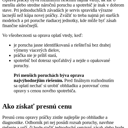
menšiu alebo stredne náročnú poruchu a spotrebič je inak v dobrom
stave. Pri jednoduchších závadách je servis spravidla výrazne
lacnejší než kúpa novej práčky. Zvážiť to treba najmä pri starších
modeloch a pri poruche riadiacej jednotky, kde môže byť zásah
finančne náročnejší.
Vo všeobecnosti sa oprava oplatí vtedy, keď:
je porucha jasne identifikovaná a riešiteľná bez drahej
výmeny viacerých dielov,
práčka nie je príliš stará,
spotrebič bol doteraz spoľahlivý a nejde o opakované
poruchy.
Pri menších poruchách býva oprava
najvýhodnejším riešením.
Pred finálnym rozhodnutím
sa oplatí nechať si urobiť obhliadku a porovnať cenu
opravy s cenou nového spotrebiča.
Ako získať presnú cenu
Presnú cenu opravy práčky zistíte najlepšie po obhliadke a
diagnostike. Odborník pri nej posúdi rozsah poruchy, navrhne
riešenie a určí, či bude stačiť jednoduchý servisný zásah alebo bude