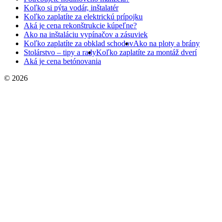
Koľko si pýta vodár, inštalatér
Koľko zaplatíte za elektrickú prípojku
Aká je cena rekonštrukcie kúpeľne?
Ako na inštaláciu vypínačov a zásuviek
Koľko zaplatíte za obklad schodov
Ako na ploty a brány
Stolárstvo – tipy a rady
Koľko zaplatíte za montáž dverí
Aká je cena betónovania
© 2026