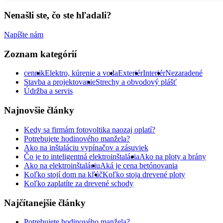
Nenašli ste, čo ste hľadali?
Napíšte nám
Zoznam kategórií
cennik
Elektro, kúrenie a voda
Exteriér
Interiér
Nezaradené
Stavba a projektovanie
Strechy a obvodový plášť
Údržba a servis
Najnovšie články
Kedy sa firmám fotovoltika naozaj oplatí?
Potrebujete hodinového manžela?
Ako na inštaláciu vypínačov a zásuviek
Čo je to inteligentná elektroinštalácia
Ako na ploty a brány
Ako na elektroinštaláciu
Aká je cena betónovania
Koľko stojí dom na kľúč
Koľko stoja drevené ploty
Koľko zaplatíte za drevené schody
Najčítanejšie články
Potrebujete hodinového manžela?