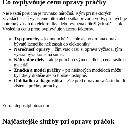
Čo ovplyvňuje cenu opravy práčky
Nie každá porucha je rovnako náročná. Kým pri niektorých
závadách stačí vyčistenie filtra alebo sitka prívodu vody, pri iných je
potrebný zásah do elektroniky alebo výmena dôležitých súčiastok.
Výslednú cenu preto ovplyvňuje viacero faktorov.
Typ poruchy
– jednoduché čistenie alebo drobná oprava
bývajú lacnejšie než zásah do elektroniky.
Náročnosť opravy
– čím viac času si oprava vyžiada, tým
vyššia býva konečná suma.
Náhradné diely
– ak je potrebná výmena dielu, cena rastie o
materiál.
Značka a model práčky
– pri niektorých modeloch môžu
byť diely drahšie alebo horšie dostupné.
Obhliadka a diagnostika
– ešte pred opravou sa často hradí
zistenie príčiny poruchy.
Zdroj: depositphotos.com
Najčastejšie služby pri oprave práčok