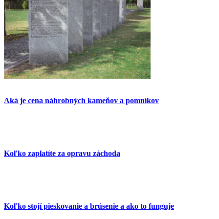
Aká je cena náhrobných kameňov a pomníkov
Koľko zaplatíte za opravu záchoda
Koľko stojí pieskovanie a brúsenie a ako to funguje