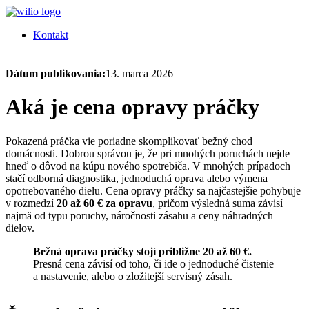
Kontakt
Dátum publikovania:
13. marca 2026
Aká je cena opravy práčky
Pokazená práčka vie poriadne skomplikovať bežný chod
domácnosti. Dobrou správou je, že pri mnohých poruchách nejde
hneď o dôvod na kúpu nového spotrebiča. V mnohých prípadoch
stačí odborná diagnostika, jednoduchá oprava alebo výmena
opotrebovaného dielu. Cena opravy práčky sa najčastejšie pohybuje
v rozmedzí
20 až 60 € za opravu
, pričom výsledná suma závisí
najmä od typu poruchy, náročnosti zásahu a ceny náhradných
dielov.
Bežná oprava práčky stojí približne 20 až 60 €.
Presná cena závisí od toho, či ide o jednoduché čistenie
a nastavenie, alebo o zložitejší servisný zásah.