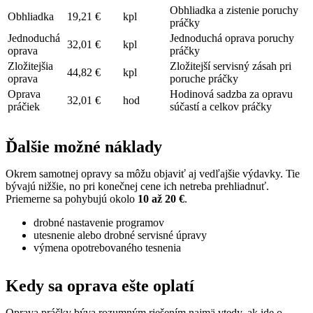
Obhliadka a zistenie poruchy
Obhliadka
19,21 €
kpl
práčky
Jednoduchá
Jednoduchá oprava poruchy
32,01 €
kpl
oprava
práčky
Zložitejšia
Zložitejší servisný zásah pri
44,82 €
kpl
oprava
poruche práčky
Oprava
Hodinová sadzba za opravu
32,01 €
hod
práčiek
súčastí a celkov práčky
Ďalšie možné náklady
Okrem samotnej opravy sa môžu objaviť aj vedľajšie výdavky. Tie
bývajú nižšie, no pri konečnej cene ich netreba prehliadnuť.
Priemerne sa pohybujú okolo
10 až 20 €
.
drobné nastavenie programov
utesnenie alebo drobné servisné úpravy
výmena opotrebovaného tesnenia
Kedy sa oprava ešte oplatí
Oprava práčky býva rozumným riešením najmä vtedy, ak ide o