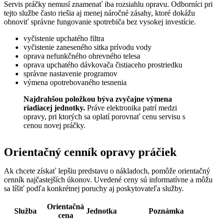
Servis práčky nemusí znamenať iba rozsiahlu opravu. Odborníci pri
tejto službe často riešia aj menej náročné zásahy, ktoré dokážu
obnoviť správne fungovanie spotrebiča bez vysokej investície.
vyčistenie upchatého filtra
vyčistenie zaneseného sitka prívodu vody
oprava nefunkčného ohrevného telesa
oprava upchatého dávkovača čistiaceho prostriedku
správne nastavenie programov
výmena opotrebovaného tesnenia
Najdrahšou položkou býva zvyčajne výmena
riadiacej jednotky.
Práve elektronika patrí medzi
opravy, pri ktorých sa oplatí porovnať cenu servisu s
cenou novej práčky.
Orientačný cenník opravy práčiek
Ak chcete získať lepšiu predstavu o nákladoch, pomôže orientačný
cenník najčastejších úkonov. Uvedené ceny sú informatívne a môžu
sa líšiť podľa konkrétnej poruchy aj poskytovateľa služby.
Orientačná
Služba
Jednotka
Poznámka
cena