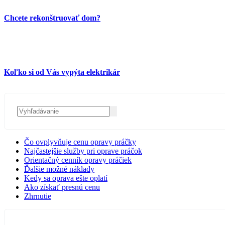
Chcete rekonštruovať dom?
Koľko si od Vás vypýta elektrikár
Čo ovplyvňuje cenu opravy práčky
Najčastejšie služby pri oprave práčok
Orientačný cenník opravy práčiek
Ďalšie možné náklady
Kedy sa oprava ešte oplatí
Ako získať presnú cenu
Zhrnutie