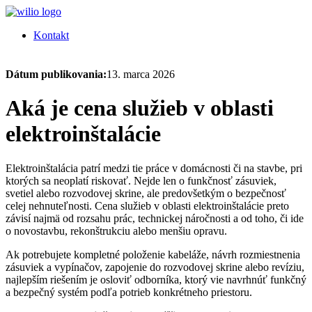
Kontakt
Dátum publikovania:
13. marca 2026
Aká je cena služieb v oblasti
elektroinštalácie
Elektroinštalácia patrí medzi tie práce v domácnosti či na stavbe, pri
ktorých sa neoplatí riskovať. Nejde len o funkčnosť zásuviek,
svetiel alebo rozvodovej skrine, ale predovšetkým o bezpečnosť
celej nehnuteľnosti. Cena služieb v oblasti elektroinštalácie preto
závisí najmä od rozsahu prác, technickej náročnosti a od toho, či ide
o novostavbu, rekonštrukciu alebo menšiu opravu.
Ak potrebujete kompletné položenie kabeláže, návrh rozmiestnenia
zásuviek a vypínačov, zapojenie do rozvodovej skrine alebo revíziu,
najlepším riešením je osloviť odborníka, ktorý vie navrhnúť funkčný
a bezpečný systém podľa potrieb konkrétneho priestoru.