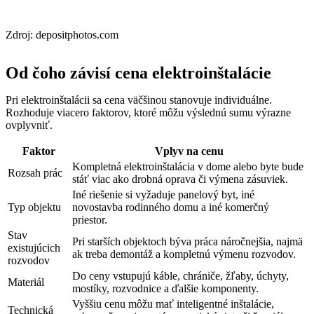
Zdroj: depositphotos.com
Od čoho závisí cena elektroinštalácie
Pri elektroinštalácii sa cena väčšinou stanovuje individuálne.
Rozhoduje viacero faktorov, ktoré môžu výslednú sumu výrazne
ovplyvniť.
Faktor
Vplyv na cenu
Kompletná elektroinštalácia v dome alebo byte bude
Rozsah prác
stáť viac ako drobná oprava či výmena zásuviek.
Iné riešenie si vyžaduje panelový byt, iné
Typ objektu
novostavba rodinného domu a iné komerčný
priestor.
Stav
Pri starších objektoch býva práca náročnejšia, najmä
existujúcich
ak treba demontáž a kompletnú výmenu rozvodov.
rozvodov
Do ceny vstupujú káble, chrániče, žľaby, úchyty,
Materiál
mostíky, rozvodnice a ďalšie komponenty.
Vyššiu cenu môžu mať inteligentné inštalácie,
Technická