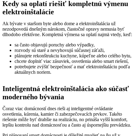
Kedy sa oplatí riešiť kompletnú výmenu
elektroinštalácie
Ak bývate v staršom byte alebo dome a elektroinštalácia už
nezodpovedá dnešným nárokom, čiastočné opravy nemusia byť
dlhodobo efektívne. Kompletná výmena sa oplatí najmä vtedy, keď:
sa často objavujú poruchy alebo výpadky,
rozvody sú staré a nevyhovujú súčasnej záťaži,
plánujete rekonštrukciu kuchyne, kúpeľne alebo celého bytu,
chcete doplniť viac zásuviek, osvetlenia alebo smart riešení,
potrebujete zvýšiť bezpečnosť a mať elektroinštaláciu podľa
aktuálnych noriem.
Inteligentná elektroinštalácia ako súčasť
moderného bývania
Čoraz viac domácností dnes rieši aj inteligentné ovládanie
osvetlenia, kúrenia, kamier či zabezpečovacích prvkov. Takéto
riešenie môže byť drahšie na realizáciu, no prináša vyšší komfort,
lepšiu kontrolu nad domácnosťou a často aj úspornejšiu prevádzku.
Pri plánovaní smart domácnosti je dôležité myslieť na ňu už v