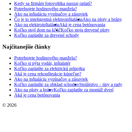
Kedy sa firmám fotovoltika naozaj oplatí?
Potrebujete hodinového manžela?
Ako na inštaláciu vypínačov a zásuviek
Čo je to inteligentná elektroinštalácia
Ako na ploty a brány
Ako na elektroinštaláciu
Aká je cena betónovania
Koľko stojí dom na kľúč
Koľko stoja drevené ploty
Koľko zaplatíte za drevené schody
Najčítanejšie články
Potrebujete hodinového manžela?
Koľko si pýta vodár, inštalatér
Koľko zaplatíte za elektrickú prípojku
Aká je cena rekonštrukcie kúpeľne?
Ako na inštaláciu vypínačov a zásuviek
Koľko zaplatíte za obklad schodov
Stolárstvo – tipy a rady
Ako na ploty a brány
Koľko zaplatíte za montáž dverí
Aká je cena betónovania
© 2026