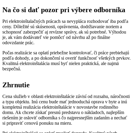
Na čo si dať pozor pri výbere odborníka
Pri elektroinštalačných prácach sa nevypláca rozhodovať iba podľa
ceny. Dôležité sú skúsenosti, oprávnenia, dodržiavanie noriem a
schopnosť zabezpečiť aj revízne správy, ak sú potrebné. Výhodou
je, ak vám dodávateľ vie pomôcť od návrhu až po finálne
odovzdanie prác.
Počas realizácie sa oplatí priebežne kontrolovať, či práce prebiehajú
podľa dohody, a po dokončení si overiť funkčnosť všetkých prvkov.
Kvalitná elektroinštalácia musí byť nielen praktická, ale najmä
bezpečná.
Zhrnutie
Cena služieb v oblasti elektroinštalácie závisí od rozsahu, náročnosti
a typu objektu. Inú cenu bude mať jednoduchá oprava v byte a inú
kompletná realizácia elektroinštalácie v novostavbe rodinného
domu. Ak chcete získať presnú predstavu o nákladoch, najlepším
riešením je osloviť odborníka s čo najpresnejším zadaním a nechať
si pripraviť cenovú ponuku na mieru.