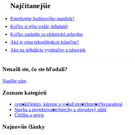
Najčítanejšie
Potrebujete hodinového manžela?
Koľko si pýta vodár, inštalatér
Koľko zaplatíte za elektrickú prípojku
Aká je cena rekonštrukcie kúpeľne?
Ako na inštaláciu vypínačov a zásuviek
Nenašli ste, čo ste hľadali?
Napíšte nám
Zoznam kategórií
cennik
Elektro, kúrenie a voda
Exteriér
Interiér
Nezaradené
Stavba a projektovanie
Strechy a obvodový plášť
Údržba a servis
Najnovšie články