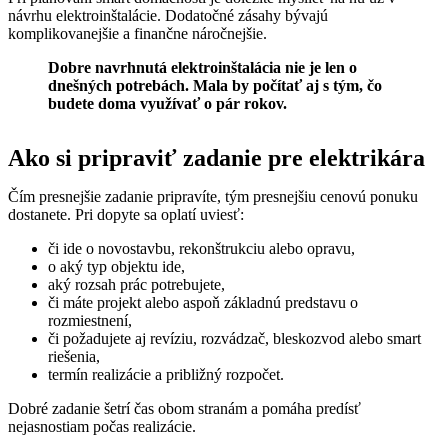
návrhu elektroinštalácie. Dodatočné zásahy bývajú
komplikovanejšie a finančne náročnejšie.
Dobre navrhnutá elektroinštalácia nie je len o
dnešných potrebách. Mala by počítať aj s tým, čo
budete doma využívať o pár rokov.
Ako si pripraviť zadanie pre elektrikára
Čím presnejšie zadanie pripravíte, tým presnejšiu cenovú ponuku
dostanete. Pri dopyte sa oplatí uviesť:
či ide o novostavbu, rekonštrukciu alebo opravu,
o aký typ objektu ide,
aký rozsah prác potrebujete,
či máte projekt alebo aspoň základnú predstavu o
rozmiestnení,
či požadujete aj revíziu, rozvádzač, bleskozvod alebo smart
riešenia,
termín realizácie a približný rozpočet.
Dobré zadanie šetrí čas obom stranám a pomáha predísť
nejasnostiam počas realizácie.