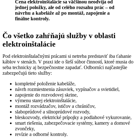
Cena elektroinštalácie sa väčšinou neodvíja od
jednej položky, ale od celého rozsahu prác – od
návrhu a kabeláže až po montáž, zapojenie a
finálne kontroly.
Čo všetko zahŕňajú služby v oblasti
elektroinštalácie
Pod elektroinštalačnými prácami si netreba predstaviť iba ťahanie
káblov v stenách. V praxi ide o širší súbor činností, ktoré musia do
seba technicky aj bezpečnostne zapadať. Odborníci najčastejšie
zabezpečujú tieto služby:
kompletné položenie kabeláže,
návrh rozmiestnenia zásuviek, vypínačov a svietidiel,
zapojenie do rozvodovej skrine,
výmenu starej elektroinštalácie,
montáž rozvádzačov, ističov a chráničov,
slaboprúdové a silnoprúdové rozvody,
bleskozvody, elektrické prípojky a podlahové vykurovanie,
smart riešenia, zabezpečovacie systémy, kamery a domové
zvončeky,
revízie a odborné kontroly.