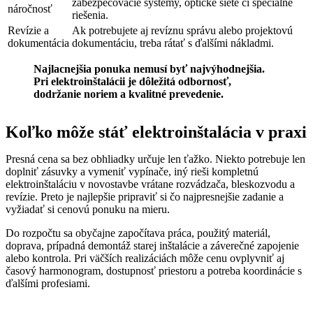
zabezpečovacie systémy, optické siete či špeciálne
náročnosť
riešenia.
Revízie a
Ak potrebujete aj revíznu správu alebo projektovú
dokumentácia
dokumentáciu, treba rátať s ďalšími nákladmi.
Najlacnejšia ponuka nemusí byť najvýhodnejšia.
Pri elektroinštalácii je dôležitá odbornosť,
dodržanie noriem a kvalitné prevedenie.
Koľko môže stáť elektroinštalácia v praxi
Presná cena sa bez obhliadky určuje len ťažko. Niekto potrebuje len
doplniť zásuvky a vymeniť vypínače, iný rieši kompletnú
elektroinštaláciu v novostavbe vrátane rozvádzača, bleskozvodu a
revízie. Preto je najlepšie pripraviť si čo najpresnejšie zadanie a
vyžiadať si cenovú ponuku na mieru.
Do rozpočtu sa obyčajne započítava práca, použitý materiál,
doprava, prípadná demontáž starej inštalácie a záverečné zapojenie
alebo kontrola. Pri väčších realizáciách môže cenu ovplyvniť aj
časový harmonogram, dostupnosť priestoru a potreba koordinácie s
ďalšími profesiami.