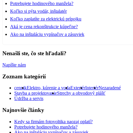
Potrebujete hodinového manžela?
Koľko si pýta vodár, inštalatér
Koľko zaplatíte za elektrickú prípojku
Aká je cena rekonštrukcie kúpeľne?
Ako na inštaláciu vypínačov a zásuviek
Nenašli ste, čo ste hľadali?
Napíšte nám
Zoznam kategórií
cennik
Elektro, kúrenie a voda
Exteriér
Interiér
Nezaradené
Stavba a projektovanie
Strechy a obvodový plášť
Údržba a servis
Najnovšie články
Kedy sa firmám fotovoltika naozaj oplatí?
Potrebujete hodinového manžela?
Ako na inštaláciu vypínačov a zásuviek