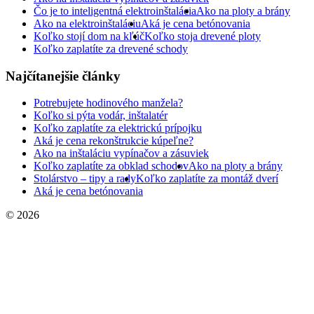
Čo je to inteligentná elektroinštalácia
Ako na ploty a brány
Ako na elektroinštaláciu
Aká je cena betónovania
Koľko stojí dom na kľúč
Koľko stoja drevené ploty
Koľko zaplatíte za drevené schody
Najčítanejšie články
Potrebujete hodinového manžela?
Koľko si pýta vodár, inštalatér
Koľko zaplatíte za elektrickú prípojku
Aká je cena rekonštrukcie kúpeľne?
Ako na inštaláciu vypínačov a zásuviek
Koľko zaplatíte za obklad schodov
Ako na ploty a brány
Stolárstvo – tipy a rady
Koľko zaplatíte za montáž dverí
Aká je cena betónovania
© 2026