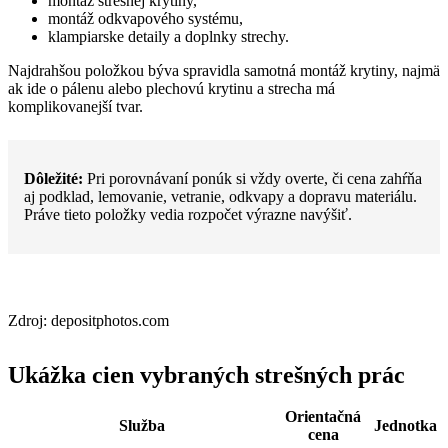
montáž strešnej krytiny,
montáž odkvapového systému,
klampiarske detaily a doplnky strechy.
Najdrahšou položkou býva spravidla samotná montáž krytiny, najmä
ak ide o pálenu alebo plechovú krytinu a strecha má
komplikovanejší tvar.
Dôležité:
Pri porovnávaní ponúk si vždy overte, či cena zahŕňa
aj podklad, lemovanie, vetranie, odkvapy a dopravu materiálu.
Práve tieto položky vedia rozpočet výrazne navýšiť.
Zdroj: depositphotos.com
Ukážka cien vybraných strešných prác
Orientačná
Služba
Jednotka
cena