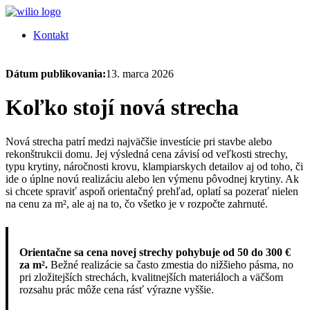
Kontakt
Dátum publikovania:
13. marca 2026
Koľko stojí nová strecha
Nová strecha patrí medzi najväčšie investície pri stavbe alebo
rekonštrukcii domu. Jej výsledná cena závisí od veľkosti strechy,
typu krytiny, náročnosti krovu, klampiarskych detailov aj od toho, či
ide o úplne novú realizáciu alebo len výmenu pôvodnej krytiny. Ak
si chcete spraviť aspoň orientačný prehľad, oplatí sa pozerať nielen
na cenu za m², ale aj na to, čo všetko je v rozpočte zahrnuté.
Orientačne sa cena novej strechy pohybuje od 50 do 300 €
za m².
Bežné realizácie sa často zmestia do nižšieho pásma, no
pri zložitejších strechách, kvalitnejších materiáloch a väčšom
rozsahu prác môže cena rásť výrazne vyššie.