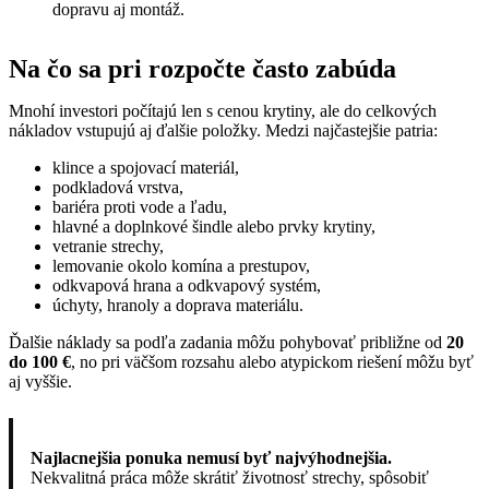
dopravu aj montáž.
Na čo sa pri rozpočte často zabúda
Mnohí investori počítajú len s cenou krytiny, ale do celkových
nákladov vstupujú aj ďalšie položky. Medzi najčastejšie patria:
klince a spojovací materiál,
podkladová vrstva,
bariéra proti vode a ľadu,
hlavné a doplnkové šindle alebo prvky krytiny,
vetranie strechy,
lemovanie okolo komína a prestupov,
odkvapová hrana a odkvapový systém,
úchyty, hranoly a doprava materiálu.
Ďalšie náklady sa podľa zadania môžu pohybovať približne od
20
do 100 €
, no pri väčšom rozsahu alebo atypickom riešení môžu byť
aj vyššie.
Najlacnejšia ponuka nemusí byť najvýhodnejšia.
Nekvalitná práca môže skrátiť životnosť strechy, spôsobiť