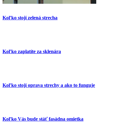
Koľko stojí zelená strecha
Koľko zaplatíte za sklenára
Koľko stojí oprava strechy a ako to funguje
Koľko Vás bude stáť fasádna omietka