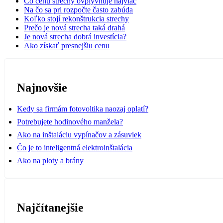
Čo cenu strechy ovplyvňuje najviac
Na čo sa pri rozpočte často zabúda
Koľko stojí rekonštrukcia strechy
Prečo je nová strecha taká drahá
Je nová strecha dobrá investícia?
Ako získať presnejšiu cenu
Najnovšie
Kedy sa firmám fotovoltika naozaj oplatí?
Potrebujete hodinového manžela?
Ako na inštaláciu vypínačov a zásuviek
Čo je to inteligentná elektroinštalácia
Ako na ploty a brány
Najčítanejšie