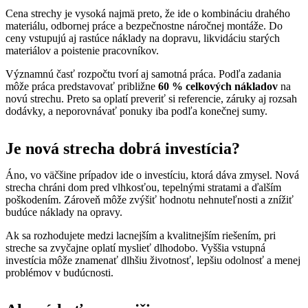
Cena strechy je vysoká najmä preto, že ide o kombináciu drahého
materiálu, odbornej práce a bezpečnostne náročnej montáže. Do
ceny vstupujú aj rastúce náklady na dopravu, likvidáciu starých
materiálov a poistenie pracovníkov.
Významnú časť rozpočtu tvorí aj samotná práca. Podľa zadania
môže práca predstavovať približne
60 % celkových nákladov
na
novú strechu. Preto sa oplatí preveriť si referencie, záruky aj rozsah
dodávky, a neporovnávať ponuky iba podľa konečnej sumy.
Je nová strecha dobrá investícia?
Áno, vo väčšine prípadov ide o investíciu, ktorá dáva zmysel. Nová
strecha chráni dom pred vlhkosťou, tepelnými stratami a ďalším
poškodením. Zároveň môže zvýšiť hodnotu nehnuteľnosti a znížiť
budúce náklady na opravy.
Ak sa rozhodujete medzi lacnejším a kvalitnejším riešením, pri
streche sa zvyčajne oplatí myslieť dlhodobo. Vyššia vstupná
investícia môže znamenať dlhšiu životnosť, lepšiu odolnosť a menej
problémov v budúcnosti.