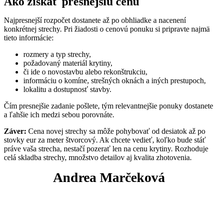
Ako získať presnejšiu cenu
Najpresnejší rozpočet dostanete až po obhliadke a nacenení
konkrétnej strechy. Pri žiadosti o cenovú ponuku si pripravte najmä
tieto informácie:
rozmery a typ strechy,
požadovaný materiál krytiny,
či ide o novostavbu alebo rekonštrukciu,
informáciu o komíne, strešných oknách a iných prestupoch,
lokalitu a dostupnosť stavby.
Čím presnejšie zadanie pošlete, tým relevantnejšie ponuky dostanete
a ľahšie ich medzi sebou porovnáte.
Záver:
Cena novej strechy sa môže pohybovať od desiatok až po
stovky eur za meter štvorcový. Ak chcete vedieť, koľko bude stáť
práve vaša strecha, nestačí pozerať len na cenu krytiny. Rozhoduje
celá skladba strechy, množstvo detailov aj kvalita zhotovenia.
Andrea Marčeková