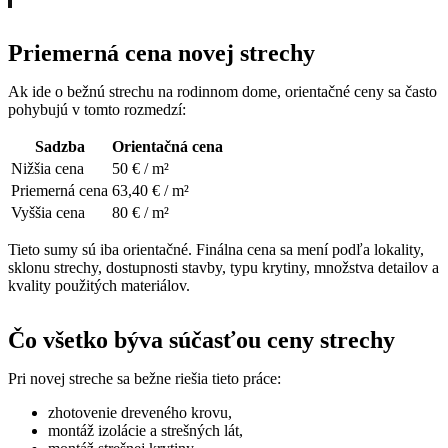
Priemerná cena novej strechy
Ak ide o bežnú strechu na rodinnom dome, orientačné ceny sa často
pohybujú v tomto rozmedzí:
Sadzba
Orientačná cena
Nižšia cena
50 € / m²
Priemerná cena
63,40 € / m²
Vyššia cena
80 € / m²
Tieto sumy sú iba orientačné. Finálna cena sa mení podľa lokality,
sklonu strechy, dostupnosti stavby, typu krytiny, množstva detailov a
kvality použitých materiálov.
Čo všetko býva súčasťou ceny strechy
Pri novej streche sa bežne riešia tieto práce:
zhotovenie dreveného krovu,
montáž izolácie a strešných lát,