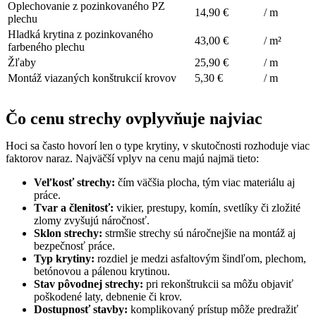
Oplechovanie z pozinkovaného PZ
14,90 €
/ m
plechu
Hladká krytina z pozinkovaného
43,00 €
/ m²
farbeného plechu
Žľaby
25,90 €
/ m
Montáž viazaných konštrukcií krovov
5,30 €
/ m
Čo cenu strechy ovplyvňuje najviac
Hoci sa často hovorí len o type krytiny, v skutočnosti rozhoduje viac
faktorov naraz. Najväčší vplyv na cenu majú najmä tieto:
Veľkosť strechy:
čím väčšia plocha, tým viac materiálu aj
práce.
Tvar a členitosť:
vikier, prestupy, komín, svetlíky či zložité
zlomy zvyšujú náročnosť.
Sklon strechy:
strmšie strechy sú náročnejšie na montáž aj
bezpečnosť práce.
Typ krytiny:
rozdiel je medzi asfaltovým šindľom, plechom,
betónovou a pálenou krytinou.
Stav pôvodnej strechy:
pri rekonštrukcii sa môžu objaviť
poškodené laty, debnenie či krov.
Dostupnosť stavby:
komplikovaný prístup môže predražiť