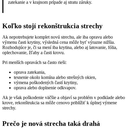
zatekanie a v krajnom prípade aj stratu záruky.
Koľko stojí rekonštrukcia strechy
Ak nepotrebujete komplet novú strechu, ale iba opravu alebo
výmenu časti krytiny, výsledná cena môže byť výrazne nižšia.
Rozhodujúce je, či sa mení iba krytina, alebo aj latovanie, fólia,
oplechovanie, žľaby a časti krovu.
Pri menších opravách sa často rieši:
oprava zatekania,
tesnenie okolo komína alebo strešných okien,
výmena poškodených častí krytiny,
oprava alebo doplnenie odkvapov.
Ak je však poškodenie väčšie a objaví sa problém v podklade alebo
krove, rekonštrukcia sa môže cenovo priblížiť k úplnej výmene
strechy.
Prečo je nová strecha taká drahá